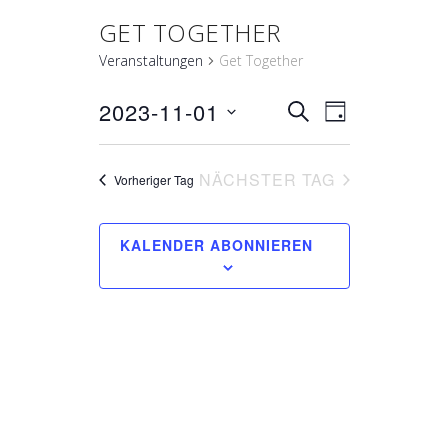
GET TOGETHER
Veranstaltungen
Get Together
2023-11-01
VERANS
VERANST
Datum
SUCHE
TAG
ANSICHT
wählen.
SUCHE
NAVIGAT
NÄCHSTER TAG
Vorheriger Tag
UND
KALENDER ABONNIEREN
ANSICH
NAVIGA