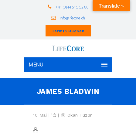
Translate »
+41 (0)44 515 52 80
info@lifecore.ch
Termin Buchen
MENU
JAMES BLADWIN
10 Mai
|
|
Okan Tüzün