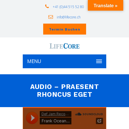
Translate »
+41 (0)44 515 52 80
info@lifecore.ch
Termin Buchen
MENU
AUDIO – PRAESENT
RHONCUS EGET