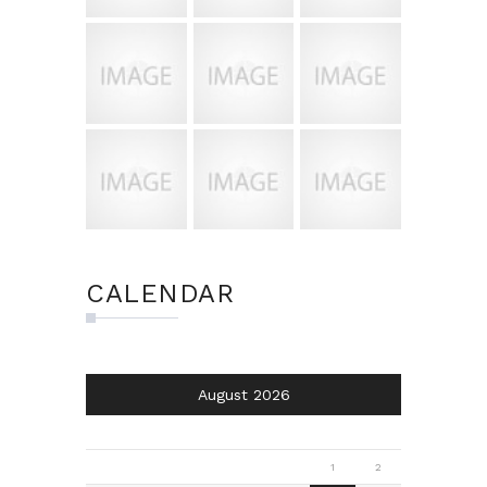
CALENDAR
August 2026
M
D
M
D
F
S
S
1
2