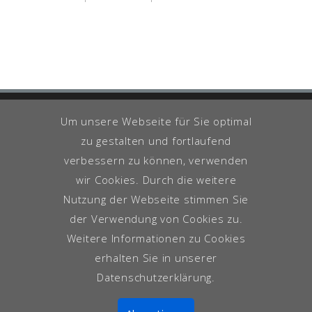
Um unsere Webseite für Sie optimal
zu gestalten und fortlaufend
Impressum
Datenschutzerklärung
verbessern zu können, verwenden
Copyright ©
Life Core GmbH
, All
wir Cookies. Durch die weitere
rights Reserved
Nutzung der Webseite stimmen Sie
der Verwendung von Cookies zu.
Weitere Informationen zu Cookies
erhalten Sie in unserer
Datenschutzerklärung.