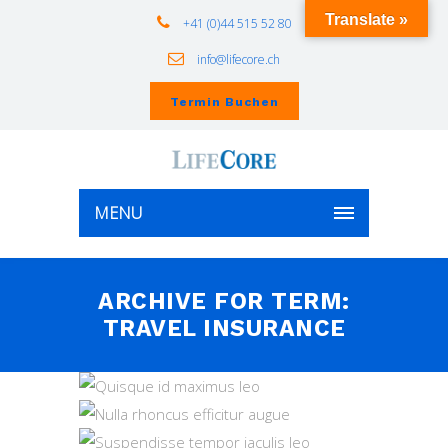
Translate »
+41 (0)44 515 52 80
info@lifecore.ch
Termin Buchen
MENU
ARCHIVE FOR TERM:
TRAVEL INSURANCE